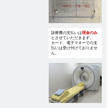
診療費の支払いは
現金のみ
とさ
せて
いただきます。
カード、電子マネーでの支
払いは
受け付けておりませ
ん。