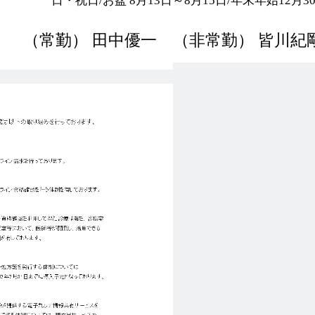
日・祝日
/
お盆
8
月
13
日～
8
月
15
日
/
年末年始
12
月
3
（常勤） 田中優一 （非常勤） 皆川紀