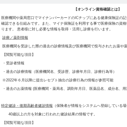
【オンライン資格確認とは】
医療機関や薬局窓口でマイナンバーカードのICチップにある健康保険証の
確認できる仕組みです。また、マイナ保険証を利用する事で医療保険の資格
ります。 患者様に対し必要な情報を取得・活用し診療を行います。
診療／薬剤情報
医療機関を受診した際の過去の診療情報及び医療機関で投与されたお薬や
【閲覧可能な項目】
・受診者情報
・過去の診療情報（医療機関名、受診歴、診療年月日、診療行為等）
※2022年６月以降に提出レセプト抽出の診療行為の情報が参照可能
・過去のお薬情報 (医療機関・薬局名、調剤年月日、医薬品名、成分名、用
特定健診・後期高齢者健診情報
（保険者が情報をシステムへ登録している場
40歳以上の方を対象に行われた健診結果の情報です。
【閲覧可能な項目】