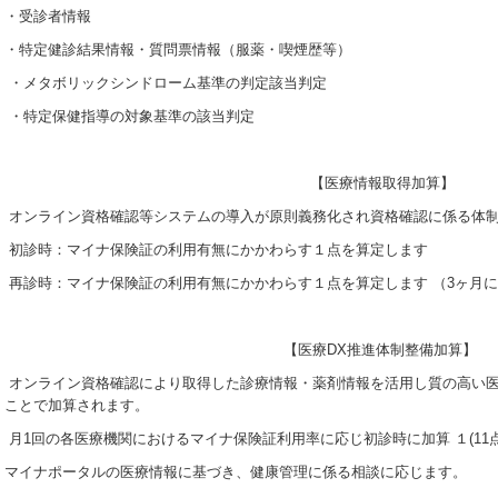
・受診者情報
・特定健診結果情報・質問票情報（服薬・喫煙歴等）
・メタボリックシンドローム基準の判定該当判定
・特定保健指導の対象基準の該当判定
【医療情報取得加算】
オンライン資格確認等システムの導入が原則義務化され資格確認に係る体
初診時：マイナ保険証の利用有無にかかわらす１点を算定します
再診時：マイナ保険証の利用有無にかかわらす１点を算定します （3ヶ月
【医療DX推進体制整備加算】
オンライン資格確認により取得した診療情報・薬剤情報を活用し質の高い
ことで加算されます。
月1回の各医療機関におけるマイナ保険証利用率に応じ初診時に加算 １(11点)･2
マイナポータルの医療情報に基づき、健康管理に係る相談に応じます。